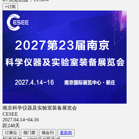
+订阅
南京科学仪器及实验室装备展览会
CESEE
2027.04.14~04.16
距
248
天
订展位
领门票
领会刊
看新闻