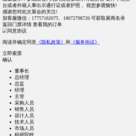
台或者外籍人事出示通行证或者护照， 祝您参观愉快!
感谢您对此次展会的关注!
加客服微信：17757182075、18072798726 可获取展商名录
返回门票详情
查看我的订单
阅读并确定同意
《隐私政策》
和
《服务协议》
立即索票
确认
董事长
总经理
总监
经理
主管
采购人员
销售人员
设计人员
技术人员
市场人员
科研院校