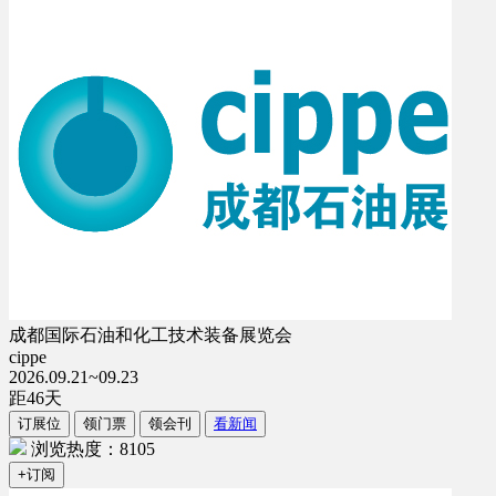
成都国际石油和化工技术装备展览会
cippe
2026.09.21~09.23
距
46
天
订展位
领门票
领会刊
看新闻
浏览热度：8105
+订阅