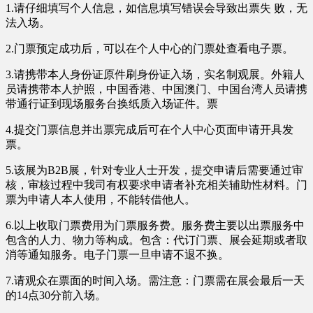
1.请仔细填写个人信息，如信息填写错误会导致出票失 败，无
法入场。
2.门票预定成功后，可以在个人中心的门票处查看电子票。
3.请携带本人身份证原件刷身份证入场，实名制观展。外籍人
员请携带本人护照，中国香港、中国澳门、中国台湾人员请携
带通行证到现场服务台换纸质入场证件。票
4.提交门票信息并出票完成后可在个人中心页面申请开具发
票。
5.该展为B2B展，针对专业人士开发，提交申请后需要通过审
核，审核过程中我司有权要求申请者补充相关辅助性材料。门
票为申请人本人使用，不能转借他人。
6.以上收取门票费用为门票服务费。服务费主要以出票服务中
包含的人力、物力等构成。包含：代订门票、展会延期或者取
消等通知服务。
电子门票一旦申请不退不换。
7.请观众在票面的时间入场。需注意：
门票需在展会最后一天
的14点30分前入场。