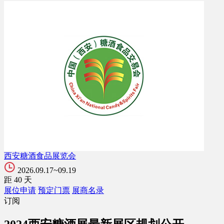
西安糖酒食品展览会
2026.09.17~09.19
距
40
天
展位申请
预定门票
展商名录
订阅