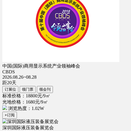
中国(国际)商用显示系统产业领袖峰会
CBDS
2026.08.26~08.28
距
20
天
订展位
领门票
领会刊
标准价格：18800元/9㎡
光地价格：1680元/9㎡
浏览热度：1.02W
+订阅
深圳国际液压装备展览会