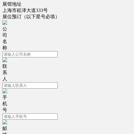
展馆地址
上海市崧泽大道333号
展位预订
（以下星号必填）
公
司
名
称
联
系
人
手
机
号
邮