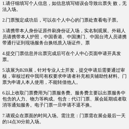
1.请仔细填写个人信息，如信息填写错误会导致出票失 败，无
法入场。
2.门票预定成功后，可以在个人中心的门票处查看电子票。
3.请携带本人身份证原件刷身份证入场，实名制观展。外籍人
员请携带本人护照，中国香港、中国澳门、中国台湾人员请携
带通行证到现场服务台换纸质入场证件。票
4.提交门票信息并出票完成后可在个人中心页面申请开具发
票。
5.该展为B2B展，针对专业人士开发，提交申请后需要通过审
核，审核过程中我司有权要求申请者补充相关辅助性材料。门
票为申请人本人使用，不能转借他人。
6.以上收取门票费用为门票服务费。服务费主要以出票服务中
包含的人力、物力等构成。包含：代订门票、展会延期或者取
消等通知服务。
电子门票一旦申请不退不换。
7.请观众在票面的时间入场。需注意：
门票需在展会最后一天
的14点30分前入场。