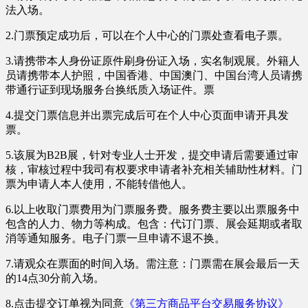
法入场。
2.门票预定成功后，可以在个人中心的门票处查看电子票。
3.请携带本人身份证原件刷身份证入场，实名制观展。外籍人
员请携带本人护照，中国香港、中国澳门、中国台湾人员请携
带通行证到现场服务台换纸质入场证件。票
4.提交门票信息并出票完成后可在个人中心页面申请开具发
票。
5.该展为B2B展，针对专业人士开发，提交申请后需要通过审
核，审核过程中我司有权要求申请者补充相关辅助性材料。门
票为申请人本人使用，不能转借他人。
6.以上收取门票费用为门票服务费。服务费主要以出票服务中
包含的人力、物力等构成。包含：代订门票、展会延期或者取
消等通知服务。
电子门票一旦申请不退不换。
7.请观众在票面的时间入场。需注意：
门票需在展会最后一天
的14点30分前入场。
8.点击提交订单视为同意
《第三方商品平台交易服务协议》