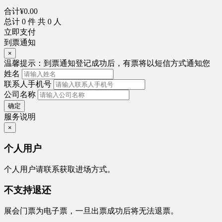
合计
¥
0.00
总计
0
件 共
0
人
立即支付
到票通知
×
温馨提示：
到票通知登记成功后，有票将以短信方式通知您
姓名
联系人手机号
公司名称
确定
服务说明
×
个人用户
个人用户请联系获取进场方式。
不支持退还
展会门票为电子票，一旦出票成功后将无法退票。