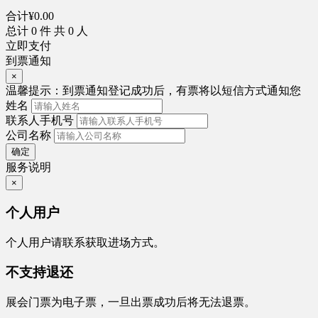
合计
¥
0.00
总计
0
件 共
0
人
立即支付
到票通知
×
温馨提示：
到票通知登记成功后，有票将以短信方式通知您
姓名
联系人手机号
公司名称
确定
服务说明
×
个人用户
个人用户请联系获取进场方式。
不支持退还
展会门票为电子票，一旦出票成功后将无法退票。