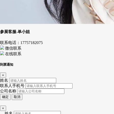
参展客服-单小姐
联系电话：
17757182075
微信联系
在线联系
到票通知
×
姓名
联系人手机号
公司名称
确定
取消
×
姓名