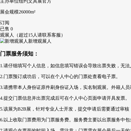
主办单位
纽约文具展官方
展会规模
26000m²
订阅
已售 0
观展人
（超过15人请联系客服）
新增观展人
门票服务须知：
1.请仔细填写个人信息，如信息填写错误会导致出票失败，无法
2.门票预订成功后，可以在个人中心的门票处查看电子票。
3.请携带本人身份证原件刷身份证入场，实名制观展。外籍人
4.提交门票信息并出票完成后可在个人中心页面申请开具发票。
5.该展为B2B展，针对专业人士开发，提交申请后需要通过
6.以上收取门票费用为门票服务费。服务费主要以出票服务中
7.请观众在票面的时间入场。需注意：
门票需在展会最后一天的1