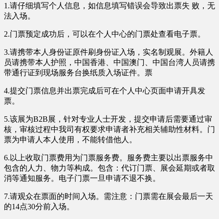
1.请仔细填写个人信息，如信息填写错误会导致出票失 败，无
法入场。
2.门票预定成功后，可以在个人中心的门票处查看电子票。
3.请携带本人身份证原件刷身份证入场，实名制观展。外籍人
员请携带本人护照，中国香港、中国澳门、中国台湾人员请携
带通行证到现场服务台换纸质入场证件。票
4.提交门票信息并出票完成后可在个人中心页面申请开具发
票。
5.该展为B2B展，针对专业人士开发，提交申请后需要通过审
核，审核过程中我司有权要求申请者补充相关辅助性材料。门
票为申请人本人使用，不能转借他人。
6.以上收取门票费用为门票服务费。服务费主要以出票服务中
包含的人力、物力等构成。包含：代订门票、展会延期或者取
消等通知服务。
电子门票一旦申请不退不换。
7.请观众在票面的时间入场。需注意：
门票需在展会最后一天
的14点30分前入场。