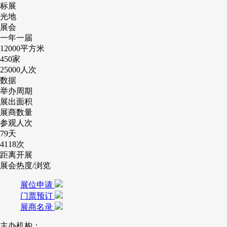
标展
光地
展会
一年一届
12000
平方米
450
家
25000
人次
数据
举办周期
展出面积
展商数量
参观人次
79
天
4118
次
距离开展
展会热度/浏览
展位申请
门票预订
展商名录
主办机构：