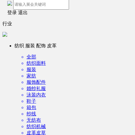
登录
退出
行业
纺织 服装 配饰 皮革
全部
纺织面料
服装
家纺
服饰配件
婚纱礼服
泳装内衣
鞋子
箱包
纱线
无纺布
纺织机械
皮革皮草