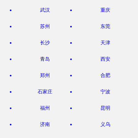
武汉
重庆
苏州
东莞
长沙
天津
青岛
西安
郑州
合肥
石家庄
宁波
福州
昆明
济南
义乌