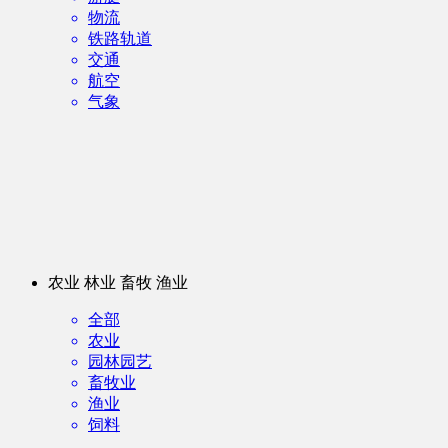
物流
铁路轨道
交通
航空
气象
农业 林业 畜牧 渔业
全部
农业
园林园艺
畜牧业
渔业
饲料