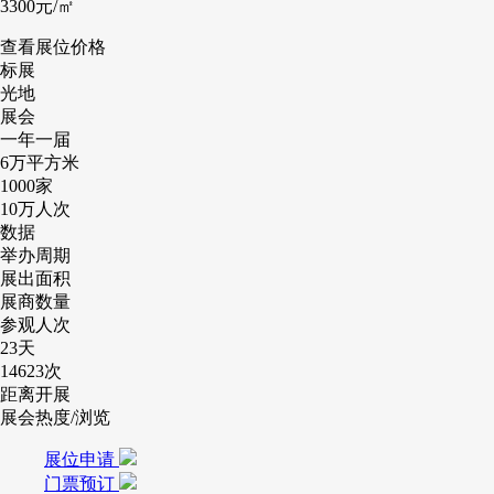
3300
元/㎡
查看展位价格
标展
光地
展会
一年一届
6万
平方米
1000
家
10万
人次
数据
举办周期
展出面积
展商数量
参观人次
23
天
14623
次
距离开展
展会热度/浏览
展位申请
门票预订