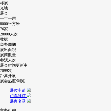
标展
光地
展会
一年一届
8000
平方米
76
家
28000
人次
数据
举办周期
展出面积
展商数量
参观人次
展会时间更新中
7099
次
距离开展
展会热度/浏览
展位申请
门票预订
展商名录
主办机构：