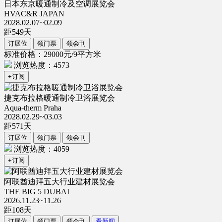
日本东京暖通制冷及空调展览会
HVAC&R JAPAN
2028.02.07~02.09
距
549
天
订展位
领门票
领会刊
标准价格：29000元/9平方米
浏览热度：4573
+订阅
捷克布拉格暖通制冷卫浴展览会
Aqua-therm Praha
2028.02.29~03.03
距
571
天
订展位
领门票
领会刊
浏览热度：4059
+订阅
阿联酋迪拜五大行业建材展览会
THE BIG 5 DUBAI
2026.11.23~11.26
距
108
天
订展位
领门票
领会刊
看新闻