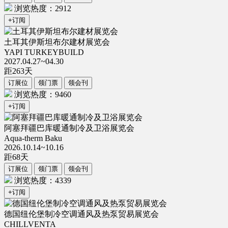
浏览热度：2912
+订阅
土耳其伊斯坦布尔建材展览会
YAPI TURKEYBUILD
2027.04.27~04.30
距
263
天
订展位
领门票
领会刊
浏览热度：9460
+订阅
阿塞拜疆巴库暖通制冷及卫浴展览会
Aqua-therm Baku
2026.10.14~10.16
距
68
天
订展位
领门票
领会刊
浏览热度：4339
+订阅
德国纽伦堡制冷空调通风及热泵贸易展览会
CHILLVENTA