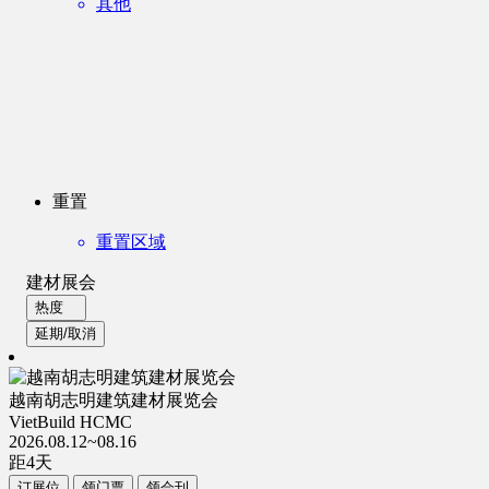
其他
重置
重置区域
建材展会
热度
延期/取消
越南胡志明建筑建材展览会
VietBuild HCMC
2026.08.12~08.16
距
4
天
订展位
领门票
领会刊