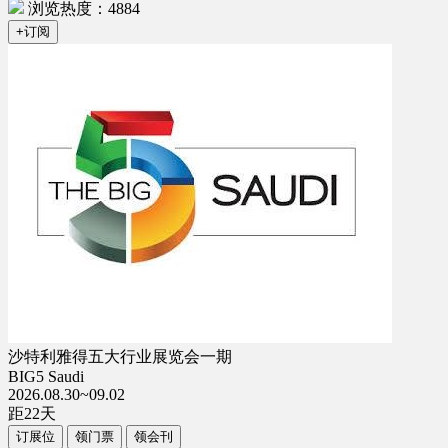
浏览热度：4884
+订阅
沙特利雅得五大行业展览会一期
BIG5 Saudi
2026.08.30~09.02
距
22
天
订展位
领门票
领会刊