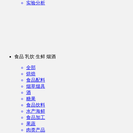
实验分析
食品 乳饮 生鲜 烟酒
全部
烘焙
食品配料
烟草烟具
酒
糖果
食品饮料
水产海鲜
食品加工
果蔬
肉类产品