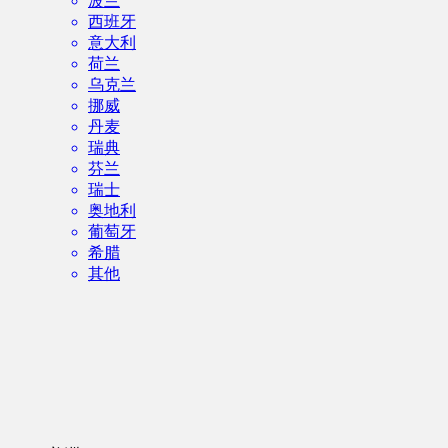
波兰
西班牙
意大利
荷兰
乌克兰
挪威
丹麦
瑞典
芬兰
瑞士
奥地利
葡萄牙
希腊
其他