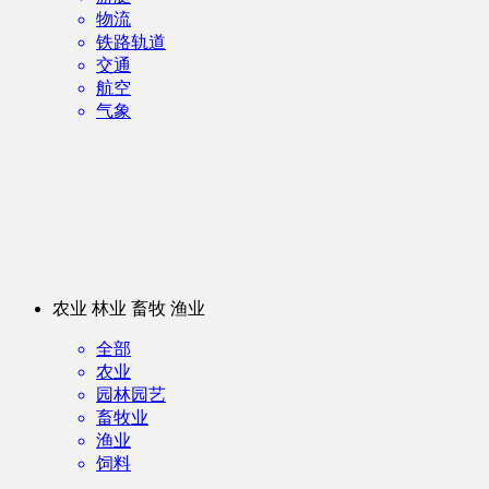
物流
铁路轨道
交通
航空
气象
农业 林业 畜牧 渔业
全部
农业
园林园艺
畜牧业
渔业
饲料