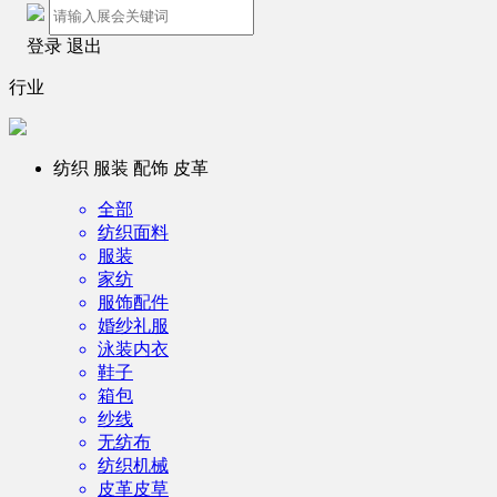
登录
退出
行业
纺织 服装 配饰 皮革
全部
纺织面料
服装
家纺
服饰配件
婚纱礼服
泳装内衣
鞋子
箱包
纱线
无纺布
纺织机械
皮革皮草