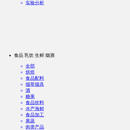
实验分析
食品 乳饮 生鲜 烟酒
全部
烘焙
食品配料
烟草烟具
酒
糖果
食品饮料
水产海鲜
食品加工
果蔬
肉类产品