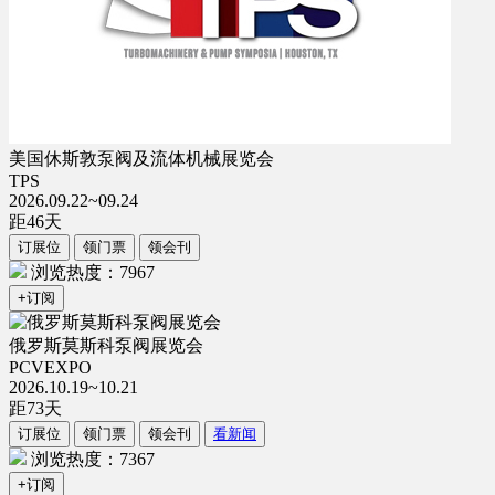
美国休斯敦泵阀及流体机械展览会
TPS
2026.09.22~09.24
距
46
天
订展位
领门票
领会刊
浏览热度：7967
+订阅
俄罗斯莫斯科泵阀展览会
PCVEXPO
2026.10.19~10.21
距
73
天
订展位
领门票
领会刊
看新闻
浏览热度：7367
+订阅