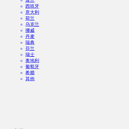
波兰
西班牙
意大利
荷兰
乌克兰
挪威
丹麦
瑞典
芬兰
瑞士
奥地利
葡萄牙
希腊
其他