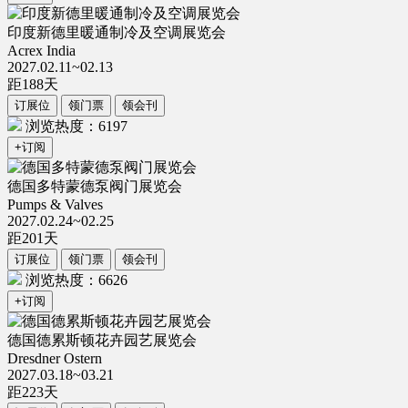
印度新德里暖通制冷及空调展览会
Acrex India
2027.02.11~02.13
距
188
天
订展位
领门票
领会刊
浏览热度：6197
+订阅
德国多特蒙德泵阀门展览会
Pumps & Valves
2027.02.24~02.25
距
201
天
订展位
领门票
领会刊
浏览热度：6626
+订阅
德国德累斯顿花卉园艺展览会
Dresdner Ostern
2027.03.18~03.21
距
223
天