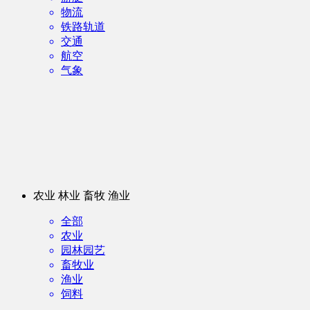
物流
铁路轨道
交通
航空
气象
农业 林业 畜牧 渔业
全部
农业
园林园艺
畜牧业
渔业
饲料