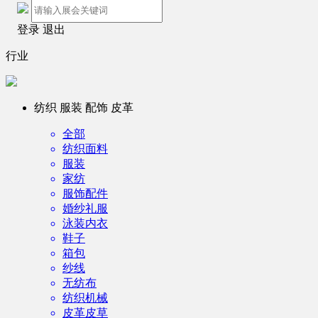
登录
退出
行业
纺织 服装 配饰 皮革
全部
纺织面料
服装
家纺
服饰配件
婚纱礼服
泳装内衣
鞋子
箱包
纱线
无纺布
纺织机械
皮革皮草