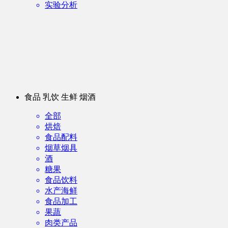
实验分析
食品 乳饮 生鲜 烟酒
全部
烘焙
食品配料
烟草烟具
酒
糖果
食品饮料
水产海鲜
食品加工
果蔬
肉类产品