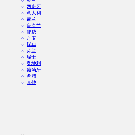
波兰
西班牙
意大利
荷兰
乌克兰
挪威
丹麦
瑞典
芬兰
瑞士
奥地利
葡萄牙
希腊
其他