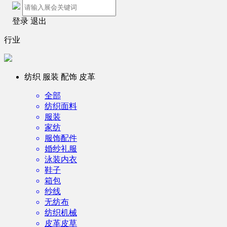
登录
退出
行业
纺织 服装 配饰 皮革
全部
纺织面料
服装
家纺
服饰配件
婚纱礼服
泳装内衣
鞋子
箱包
纱线
无纺布
纺织机械
皮革皮草