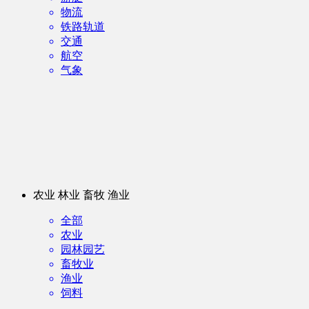
物流
铁路轨道
交通
航空
气象
农业 林业 畜牧 渔业
全部
农业
园林园艺
畜牧业
渔业
饲料