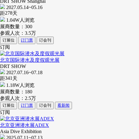
DRT SHOW Shanghai
2027.05.14~05.16
278
距
天
1.04W人浏览
展商数量：
300
参观人次：
3.5万
订展位
订门票
订会刊
订阅
北京国际潜水及度假观光展
DRT SHOW
2027.07.16~07.18
341
距
天
1.18W人浏览
展商数量：
180
参观人次：
2.5万
订展位
订门票
订会刊
看新闻
订阅
北京亚洲潜水展ADEX
Asia Dive Exhibition
2025.07.11~07.13