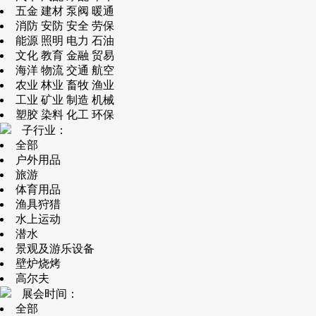
五金 建材 泵阀 暖通
消防 安防 安全 劳保
能源 照明 电力 石油
文化 教育 金融 贸易
海洋 物流 交通 航空
农业 林业 畜牧 渔业
工业 矿业 制造 机械
塑胶 染料 化工 环保
子行业：
全部
户外用品
旅游
体育用品
渔具狩猎
水上运动
潜水
景观及游乐设备
壁炉烧烤
高尔夫
展会时间：
全部