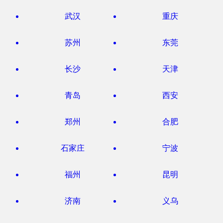
武汉
重庆
苏州
东莞
长沙
天津
青岛
西安
郑州
合肥
石家庄
宁波
福州
昆明
济南
义乌