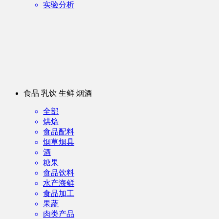
实验分析
食品 乳饮 生鲜 烟酒
全部
烘焙
食品配料
烟草烟具
酒
糖果
食品饮料
水产海鲜
食品加工
果蔬
肉类产品