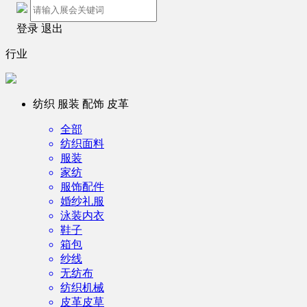
登录
退出
行业
纺织 服装 配饰 皮革
全部
纺织面料
服装
家纺
服饰配件
婚纱礼服
泳装内衣
鞋子
箱包
纱线
无纺布
纺织机械
皮革皮草