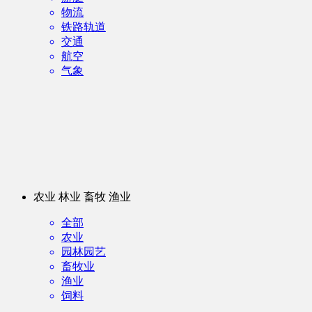
物流
铁路轨道
交通
航空
气象
农业 林业 畜牧 渔业
全部
农业
园林园艺
畜牧业
渔业
饲料