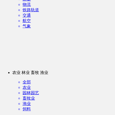
物流
铁路轨道
交通
航空
气象
农业 林业 畜牧 渔业
全部
农业
园林园艺
畜牧业
渔业
饲料