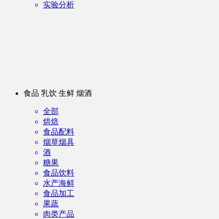
实验分析
食品 乳饮 生鲜 烟酒
全部
烘焙
食品配料
烟草烟具
酒
糖果
食品饮料
水产海鲜
食品加工
果蔬
肉类产品