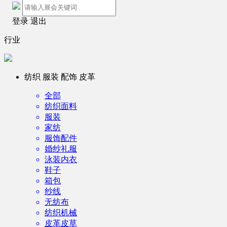
登录
退出
行业
纺织 服装 配饰 皮革
全部
纺织面料
服装
家纺
服饰配件
婚纱礼服
泳装内衣
鞋子
箱包
纱线
无纺布
纺织机械
皮革皮草