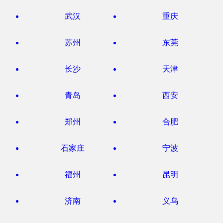
武汉
重庆
苏州
东莞
长沙
天津
青岛
西安
郑州
合肥
石家庄
宁波
福州
昆明
济南
义乌