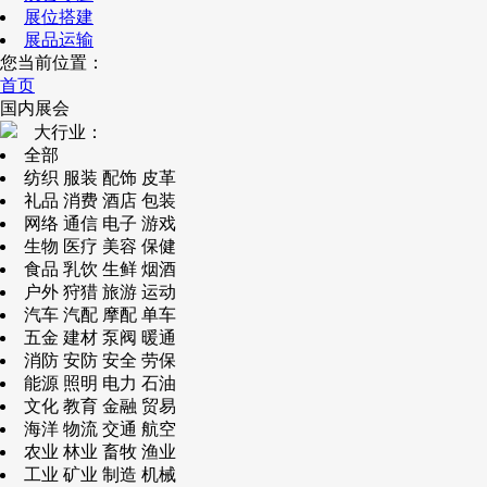
展位搭建
展品运输
您当前位置：
首页
国内展会
大行业：
全部
纺织 服装 配饰 皮革
礼品 消费 酒店 包装
网络 通信 电子 游戏
生物 医疗 美容 保健
食品 乳饮 生鲜 烟酒
户外 狩猎 旅游 运动
汽车 汽配 摩配 单车
五金 建材 泵阀 暖通
消防 安防 安全 劳保
能源 照明 电力 石油
文化 教育 金融 贸易
海洋 物流 交通 航空
农业 林业 畜牧 渔业
工业 矿业 制造 机械