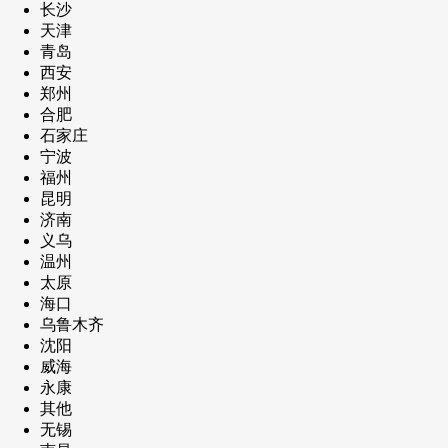
长沙
天津
青岛
西安
郑州
合肥
石家庄
宁波
福州
昆明
济南
义乌
温州
太原
海口
乌鲁木齐
沈阳
威海
永康
其他
无锡