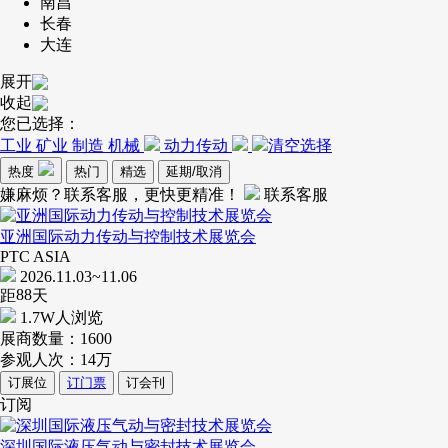
南昌
长春
大连
展开
收起
您已选择：
工业 矿业 制造 机械
动力传动
清空选择
热度
热门
精选
延期/取消
嫌麻烦？联系客服，更快更精准！
联系客服
亚洲国际动力传动与控制技术展览会
PTC ASIA
2026.11.03~11.06
88
距
天
1.7W人浏览
展商数量：
1600
参观人次：
14万
订展位
订门票
订会刊
订阅
深圳国际液压气动与密封技术展览会