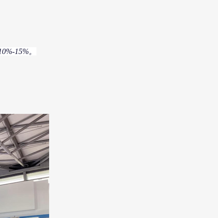
%-15%。