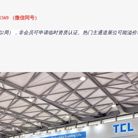
961569 （微信同号）
2周），非会员可申请临时资质认证。热门主通道展位可能溢价10