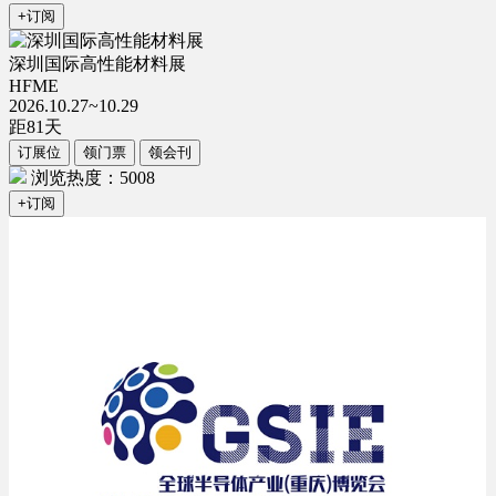
+订阅
深圳国际高性能材料展
HFME
2026.10.27~10.29
距
81
天
订展位
领门票
领会刊
浏览热度：5008
+订阅