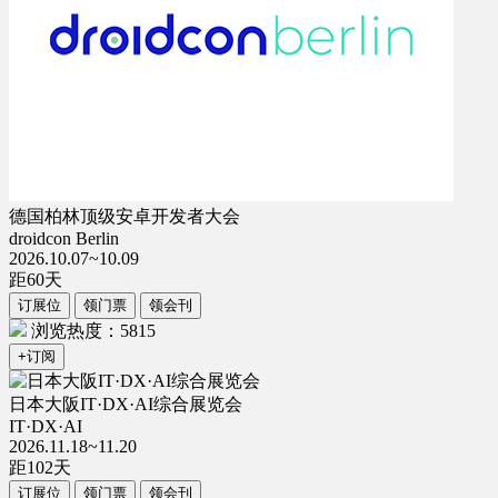
德国柏林顶级安卓开发者大会
droidcon Berlin
2026.10.07~10.09
距
60
天
订展位
领门票
领会刊
浏览热度：5815
+订阅
日本大阪IT·DX·AI综合展览会
IT·DX·AI
2026.11.18~11.20
距
102
天
订展位
领门票
领会刊