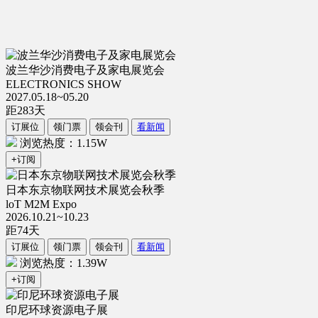
波兰华沙消费电子及家电展览会
ELECTRONICS SHOW
2027.05.18~05.20
距
283
天
订展位
领门票
领会刊
看新闻
浏览热度：1.15W
+订阅
日本东京物联网技术展览会秋季
loT M2M Expo
2026.10.21~10.23
距
74
天
订展位
领门票
领会刊
看新闻
浏览热度：1.39W
+订阅
印尼环球资源电子展