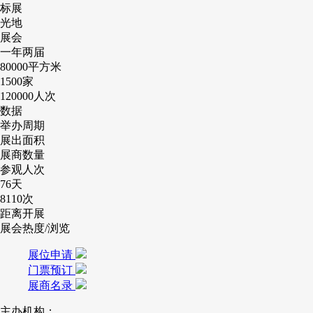
标展
光地
展会
一年两届
80000
平方米
1500
家
120000
人次
数据
举办周期
展出面积
展商数量
参观人次
76
天
8110
次
距离开展
展会热度/浏览
展位申请
门票预订
展商名录
主办机构：