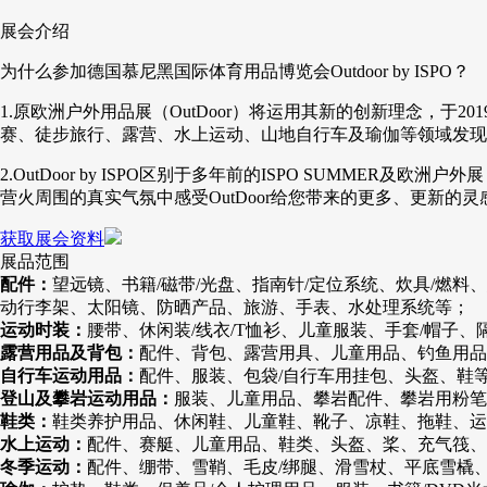
展会介绍
为什么参加德国慕尼黑国际体育用品博览会Outdoor by ISPO？
1.原欧洲户外用品展（OutDoor）将运用其新的创新理念，于
赛、徒步旅行、露营、水上运动、山地自行车及瑜伽等领域发现
2.OutDoor by ISPO区别于多年前的ISPO SUMMER
营火周围的真实气氛中感受OutDoor给您带来的更多、更新的
获取展会资料
展品范围
配件：
望远镜、书籍/磁带/光盘、指南针/定位系统、炊具/燃料
动行李架、太阳镜、防晒产品、旅游、手表、水处理系统等；
运动时装：
腰带、休闲装/线衣/T恤衫、儿童服装、手套/帽子
露营用品及背包：
配件、背包、露营用具、儿童用品、钓鱼用品
自行车运动用品：
配件、服装、包袋/自行车用挂包、头盔、鞋
登山及攀岩运动用品：
服装、儿童用品、攀岩配件、攀岩用粉笔
鞋类：
鞋类养护用品、休闲鞋、儿童鞋、靴子、凉鞋、拖鞋、运
水上运动：
配件、赛艇、儿童用品、鞋类、头盔、桨、充气筏、
冬季运动：
配件、绷带、雪鞘、毛皮/绑腿、滑雪杖、平底雪橇