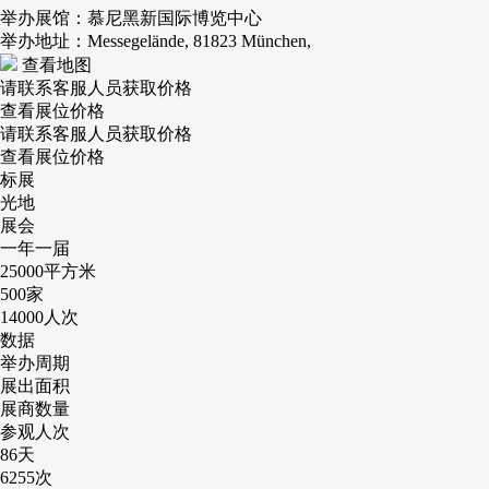
举办展馆：慕尼黑新国际博览中心
举办地址：Messegelände, 81823 München,
查看地图
请联系客服人员获取价格
查看展位价格
请联系客服人员获取价格
查看展位价格
标展
光地
展会
一年一届
25000
平方米
500
家
14000
人次
数据
举办周期
展出面积
展商数量
参观人次
86
天
6255
次