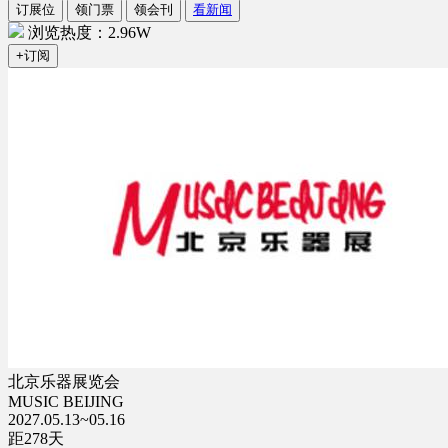
订展位
领门票
领会刊
看新闻
浏览热度：2.96W
+订阅
北京乐器展览会
MUSIC BEIJING
2027.05.13~05.16
距
278
天