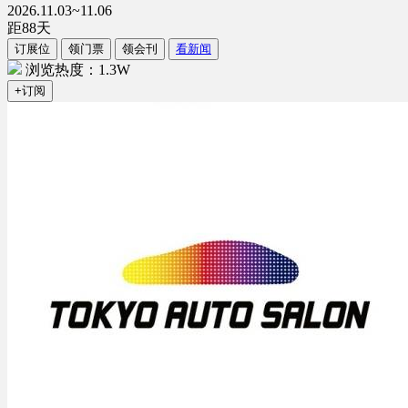
2026.11.03~11.06
距
88
天
订展位
领门票
领会刊
看新闻
浏览热度：1.3W
+订阅