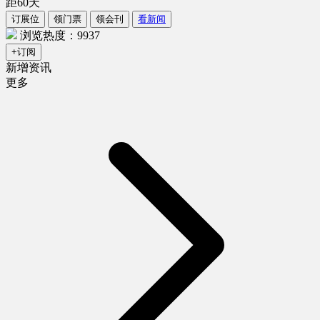
距
60
天
订展位
领门票
领会刊
看新闻
浏览热度：9937
+订阅
新增资讯
更多