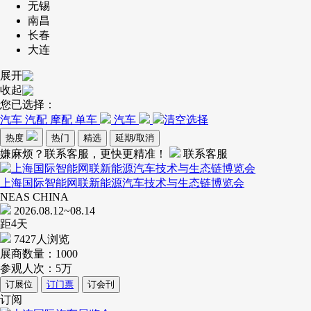
无锡
南昌
长春
大连
展开
收起
您已选择：
汽车 汽配 摩配 单车
汽车
清空选择
热度
热门
精选
延期/取消
嫌麻烦？联系客服，更快更精准！
联系客服
上海国际智能网联新能源汽车技术与生态链博览会
NEAS CHINA
2026.08.12~08.14
4
距
天
7427人浏览
展商数量：
1000
参观人次：
5万
订展位
订门票
订会刊
订阅