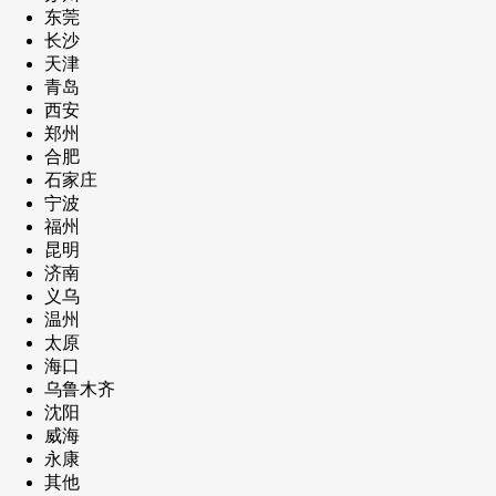
东莞
长沙
天津
青岛
西安
郑州
合肥
石家庄
宁波
福州
昆明
济南
义乌
温州
太原
海口
乌鲁木齐
沈阳
威海
永康
其他