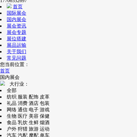
17706532697
首页
国际展会
国内展会
展会资讯
展会专题
展位搭建
展品运输
关于我们
常见问题
您当前位置：
首页
国内展会
大行业：
全部
纺织 服装 配饰 皮革
礼品 消费 酒店 包装
网络 通信 电子 游戏
生物 医疗 美容 保健
食品 乳饮 生鲜 烟酒
户外 狩猎 旅游 运动
汽车 汽配 摩配 单车