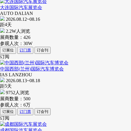
大连国际汽车展览会
AUTO DALIAN
2026.08.12~08.16
4
距
天
2.2W人浏览
展商数量：
426
参观人次：
30W
订展位
订门票
订会刊
订阅
中国西部(兰州)国际汽车博览会
IAS LANZHOU
2026.08.13~08.18
5
距
天
9752人浏览
展商数量：
500
参观人次：
6万
订展位
订门票
订会刊
订阅
成都国际汽车展览会