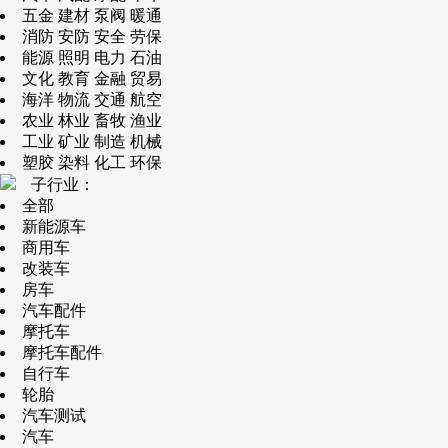
五金 建材 泵阀 暖通
消防 安防 安全 劳保
能源 照明 电力 石油
文化 教育 金融 贸易
海洋 物流 交通 航空
农业 林业 畜牧 渔业
工业 矿业 制造 机械
塑胶 染料 化工 环保
子行业：
全部
新能源车
商用车
改装车
房车
汽车配件
摩托车
摩托车配件
自行车
轮胎
汽车测试
汽车