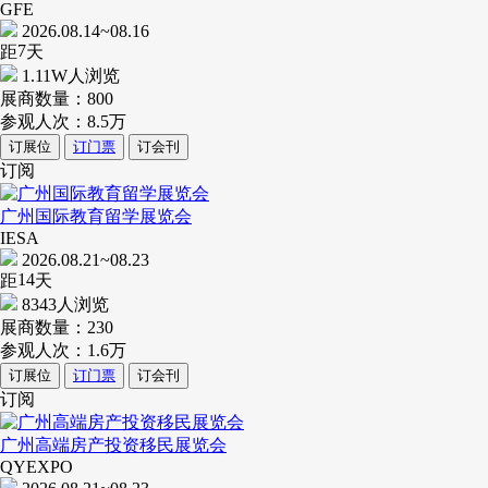
GFE
2026.08.14~08.16
7
距
天
1.11W人浏览
展商数量：
800
参观人次：
8.5万
订展位
订门票
订会刊
订阅
广州国际教育留学展览会
IESA
2026.08.21~08.23
14
距
天
8343人浏览
展商数量：
230
参观人次：
1.6万
订展位
订门票
订会刊
订阅
广州高端房产投资移民展览会
QYEXPO