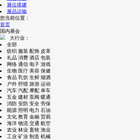
展位搭建
展品运输
您当前位置：
首页
国内展会
大行业：
全部
纺织 服装 配饰 皮革
礼品 消费 酒店 包装
网络 通信 电子 游戏
生物 医疗 美容 保健
食品 乳饮 生鲜 烟酒
户外 狩猎 旅游 运动
汽车 汽配 摩配 单车
五金 建材 泵阀 暖通
消防 安防 安全 劳保
能源 照明 电力 石油
文化 教育 金融 贸易
海洋 物流 交通 航空
农业 林业 畜牧 渔业
工业 矿业 制造 机械