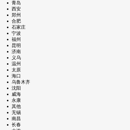
青岛
西安
郑州
合肥
石家庄
宁波
福州
昆明
济南
义乌
温州
太原
海口
乌鲁木齐
沈阳
威海
永康
其他
无锡
南昌
长春