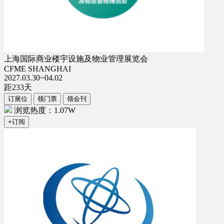
上海国际商业楼宇设施及物业管理展览会
CFME SHANGHAI
2027.03.30~04.02
距
233
天
订展位
领门票
领会刊
浏览热度：1.07W
+订阅