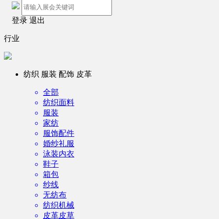
登录
退出
行业
纺织 服装 配饰 皮革
全部
纺织面料
服装
家纺
服饰配件
婚纱礼服
泳装内衣
鞋子
箱包
纱线
无纺布
纺织机械
皮革皮草