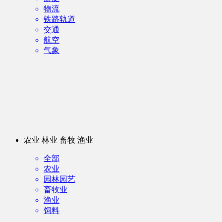
物流
铁路轨道
交通
航空
气象
农业 林业 畜牧 渔业
全部
农业
园林园艺
畜牧业
渔业
饲料