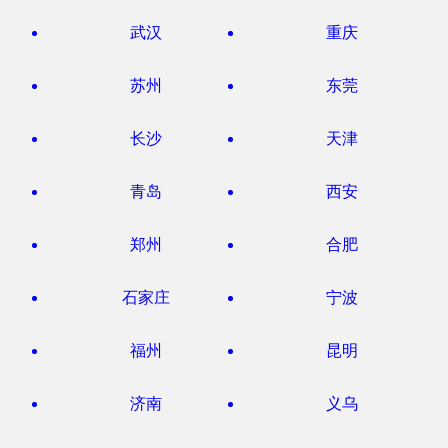
武汉
重庆
苏州
东莞
长沙
天津
青岛
西安
郑州
合肥
石家庄
宁波
福州
昆明
济南
义乌