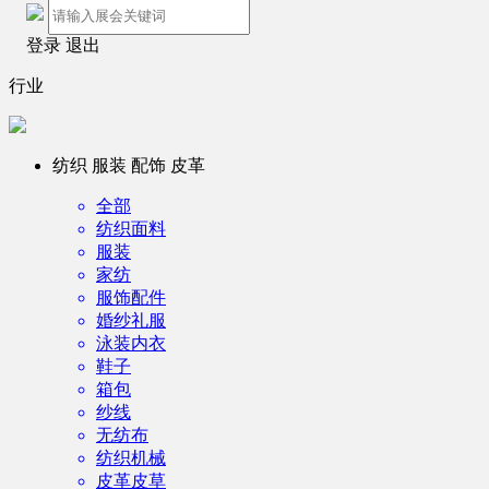
登录
退出
行业
纺织 服装 配饰 皮革
全部
纺织面料
服装
家纺
服饰配件
婚纱礼服
泳装内衣
鞋子
箱包
纱线
无纺布
纺织机械
皮革皮草