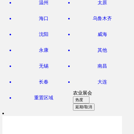
温州
太原
海口
乌鲁木齐
沈阳
威海
永康
其他
无锡
南昌
长春
大连
农业展会
重置区域
热度
延期/取消