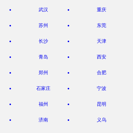
武汉
重庆
苏州
东莞
长沙
天津
青岛
西安
郑州
合肥
石家庄
宁波
福州
昆明
济南
义乌