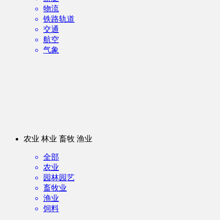
物流
铁路轨道
交通
航空
气象
农业 林业 畜牧 渔业
全部
农业
园林园艺
畜牧业
渔业
饲料