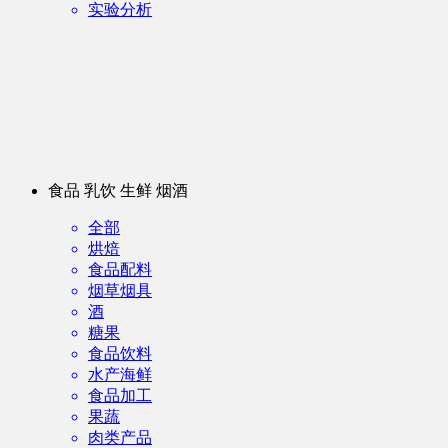
实验分析
食品 乳饮 生鲜 烟酒
全部
烘焙
食品配料
烟草烟具
酒
糖果
食品饮料
水产海鲜
食品加工
果蔬
肉类产品