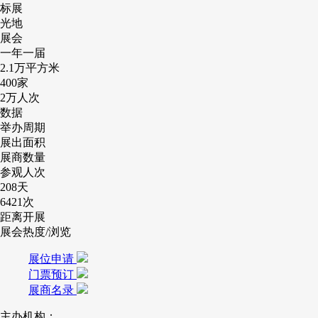
标展
光地
展会
一年一届
2.1万
平方米
400
家
2万
人次
数据
举办周期
展出面积
展商数量
参观人次
208
天
6421
次
距离开展
展会热度/浏览
展位申请
门票预订
展商名录
主办机构：