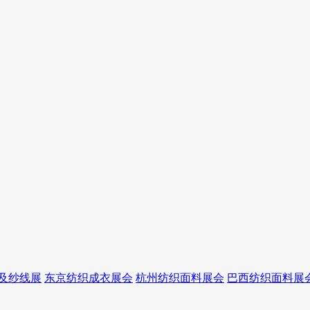
及纱线展
东京纺织成衣展会
杭州纺织面料展会
巴西纺织面料展