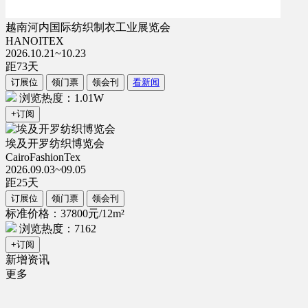
越南河内国际纺织制衣工业展览会
HANOITEX
2026.10.21~10.23
距
73
天
订展位
领门票
领会刊
看新闻
浏览热度：1.01W
+订阅
埃及开罗纺织博览会
CairoFashionTex
2026.09.03~09.05
距
25
天
订展位
领门票
领会刊
标准价格：37800元/12m²
浏览热度：7162
+订阅
新增资讯
更多