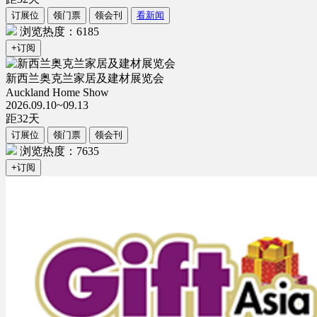
订展位
领门票
领会刊
看新闻
浏览热度：6185
+订阅
新西兰奥克兰家居及建材展览会
Auckland Home Show
2026.09.10~09.13
距
32
天
订展位
领门票
领会刊
浏览热度：7635
+订阅