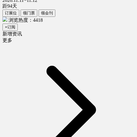
2026.11.11~11.12
距
94
天
订展位
领门票
领会刊
浏览热度：4418
+订阅
新增资讯
更多