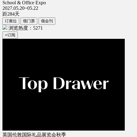
School & Office Expo
2027.05.20~05.22
距
284
天
订展位
领门票
领会刊
浏览热度：5271
+订阅
英国伦敦国际礼品展览会秋季