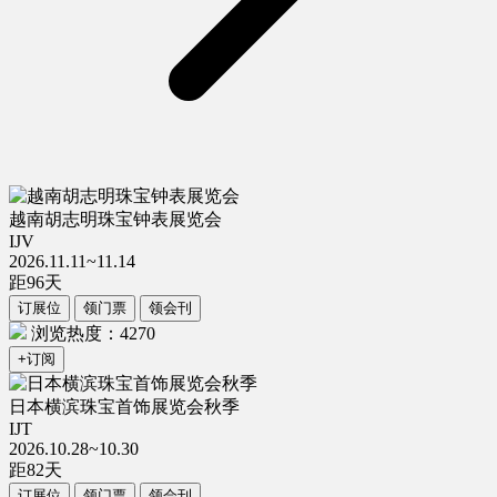
越南胡志明珠宝钟表展览会
IJV
2026.11.11~11.14
距
96
天
订展位
领门票
领会刊
浏览热度：4270
+订阅
日本横滨珠宝首饰展览会秋季
IJT
2026.10.28~10.30
距
82
天
订展位
领门票
领会刊