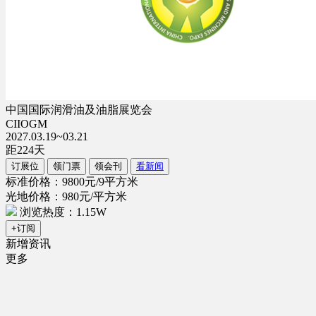
中国国际润滑油及油脂展览会
CIIOGM
2027.03.19~03.21
距
224
天
订展位
领门票
领会刊
看新闻
标准价格：9800元/9平方米
光地价格：980元/平方米
浏览热度：1.15W
+订阅
新增资讯
更多