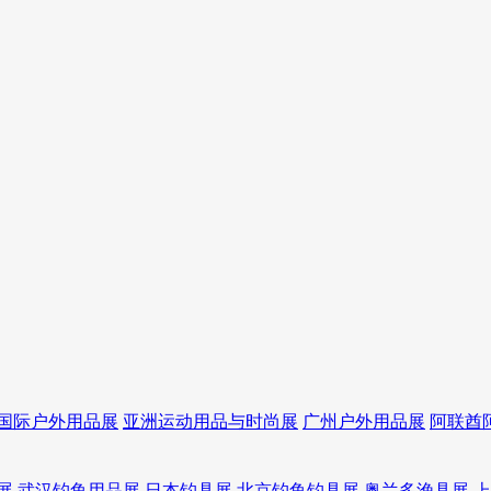
国际户外用品展
亚洲运动用品与时尚展
广州户外用品展
阿联酋
展
武汉钓鱼用品展
日本钓具展
北京钓鱼钓具展
奥兰多渔具展
上