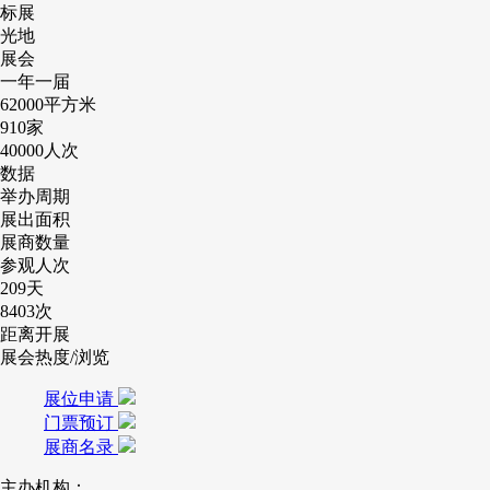
标展
光地
展会
一年一届
62000
平方米
910
家
40000
人次
数据
举办周期
展出面积
展商数量
参观人次
209
天
8403
次
距离开展
展会热度/浏览
展位申请
门票预订
展商名录
主办机构：