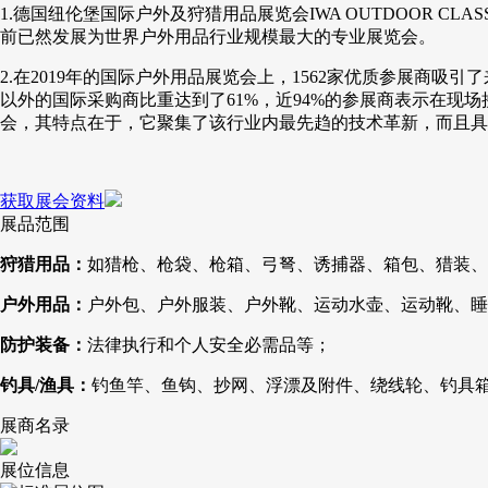
1.德国纽伦堡国际户外及狩猎用品展览会IWA OUTDOOR C
前已然发展为世界户外用品行业规模最大的专业展览会。
2.在2019年的国际户外用品展览会上，1562家优质参展商吸引
以外的国际采购商比重达到了61%，近94%的参展商表示在
会，其特点在于，它聚集了该行业内最先趋的技术革新，而且具
获取展会资料
展品范围
狩猎用品：
如猎枪、枪袋、枪箱、弓弩、诱捕器、箱包、猎装、
户外用品：
户外包、户外服装、户外靴、运动水壶、运动靴、睡
防护装备：
法律执行和个人安全必需品等；
钓具/渔具：
钓鱼竿、鱼钩、抄网、浮漂及附件、绕线轮、钓具
展商名录
展位信息