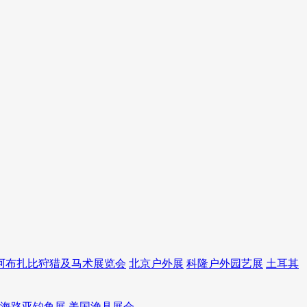
阿布扎比狩猎及马术展览会
北京户外展
科隆户外园艺展
土耳其
海路亚钓鱼展
美国渔具展会