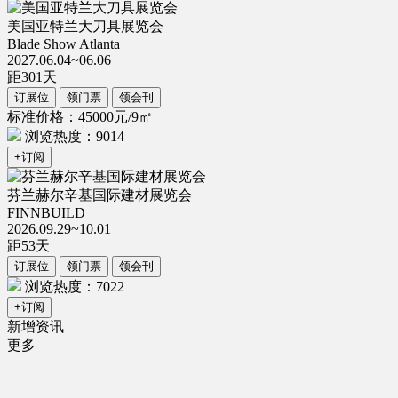
美国亚特兰大刀具展览会
Blade Show Atlanta
2027.06.04~06.06
距
301
天
订展位
领门票
领会刊
标准价格：45000元/9㎡
浏览热度：9014
+订阅
芬兰赫尔辛基国际建材展览会
FINNBUILD
2026.09.29~10.01
距
53
天
订展位
领门票
领会刊
浏览热度：7022
+订阅
新增资讯
更多