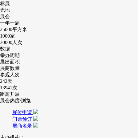
标展
光地
展会
一年一届
25000
平方米
1000
家
30000
人次
数据
举办周期
展出面积
展商数量
参观人次
242
天
13941
次
距离开展
展会热度/浏览
展位申请
门票预订
展商名录
主办机构：