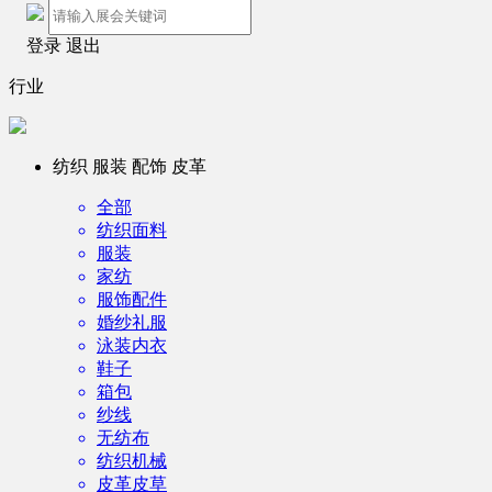
登录
退出
行业
纺织 服装 配饰 皮革
全部
纺织面料
服装
家纺
服饰配件
婚纱礼服
泳装内衣
鞋子
箱包
纱线
无纺布
纺织机械
皮革皮草