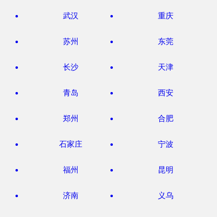
武汉
重庆
苏州
东莞
长沙
天津
青岛
西安
郑州
合肥
石家庄
宁波
福州
昆明
济南
义乌