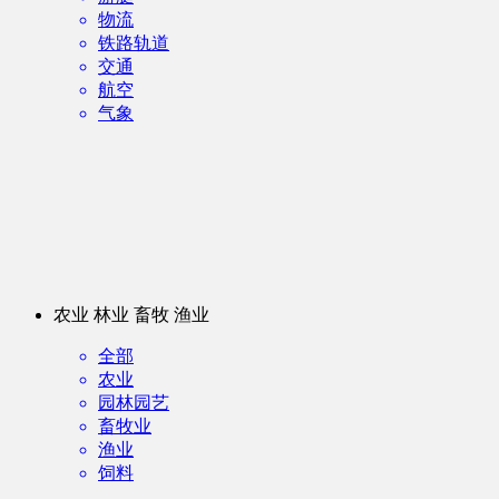
物流
铁路轨道
交通
航空
气象
农业 林业 畜牧 渔业
全部
农业
园林园艺
畜牧业
渔业
饲料