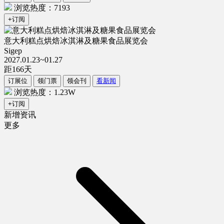
浏览热度：7193
+订阅
意大利糕点烘焙冰淇淋及糖果食品展览会
Sigep
2027.01.23~01.27
距
166
天
订展位
领门票
领会刊
看新闻
浏览热度：1.23W
+订阅
新增资讯
更多