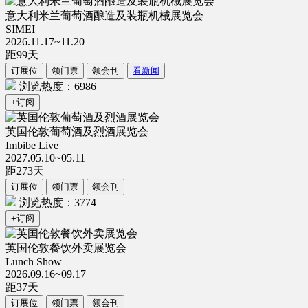
意大利米兰葡萄酒酿造及装瓶机械展览会
SIMEI
2026.11.17~11.20
距
99
天
订展位
领门票
领会刊
看新闻
浏览热度：6986
+订阅
英国伦敦葡萄酒及烈酒展览会
Imbibe Live
2027.05.10~05.11
距
273
天
订展位
领门票
领会刊
浏览热度：3774
+订阅
英国伦敦餐饮外卖展览会
Lunch Show
2026.09.16~09.17
距
37
天
订展位
领门票
领会刊